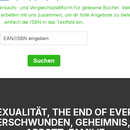
Verkaufs- und Vergleichsplattform für gelesene Bücher. Viel
r arbeiten mit uns zusammen, um dir tolle Angebote zu biet
einfach die ISBN in das Textfeld ein.
XUALITÄT, THE END OF EVE
ERSCHWUNDEN, GEHEIMNIS