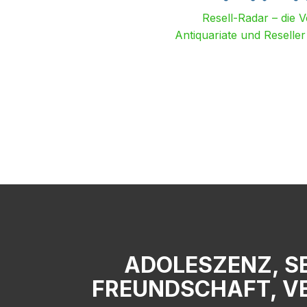
Resell-Radar – die 
Antiquariate und Reselle
ADOLESZENZ, SE
FREUNDSCHAFT, V