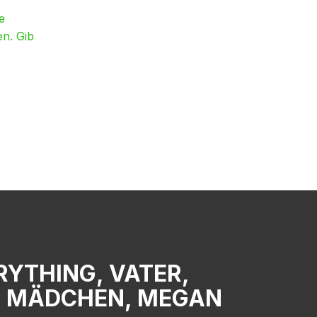
e
en. Gib
RYTHING, VATER,
, MÄDCHEN, MEGAN