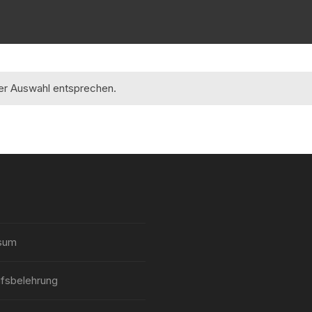
rer Auswahl entsprechen.
sum
fsbelehrung