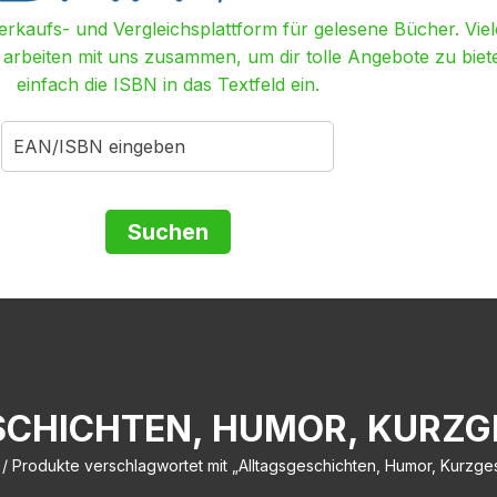
Verkaufs- und Vergleichsplattform für gelesene Bücher. Viel
r arbeiten mit uns zusammen, um dir tolle Angebote zu biet
einfach die ISBN in das Textfeld ein.
SCHICHTEN, HUMOR, KURZG
/ Produkte verschlagwortet mit „Alltagsgeschichten, Humor, Kurzge