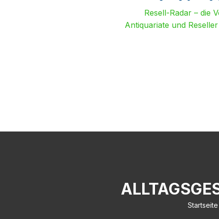
Resell-Radar – die 
Antiquariate und Reselle
ALLTAGSGE
Startseite