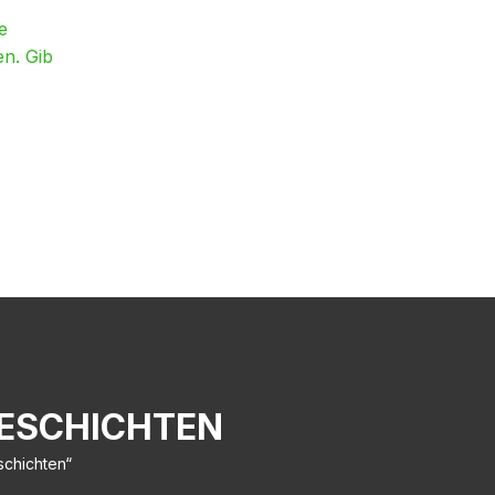
e
en. Gib
ESCHICHTEN
schichten“