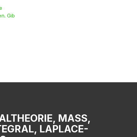
e
en. Gib
LTHEORIE, MASS, E
GRAL, LAPLACE-O