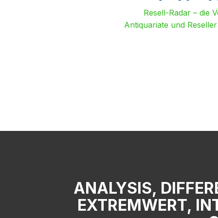
Resell-Radar – die 
Antiquariate und Reselle
ANALYSIS, DIFFER
XTREMWERT, INT