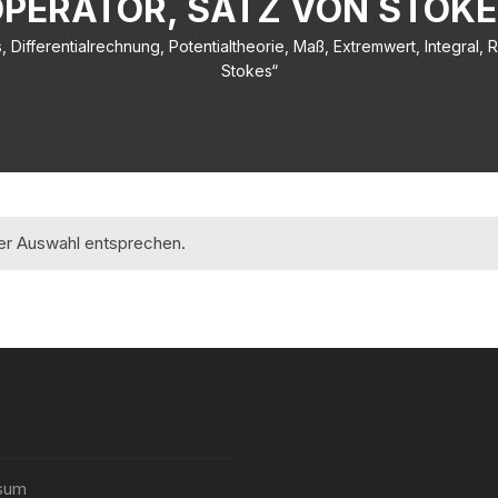
ERATOR, SATZ VON STOKES
, Differentialrechnung, Potentialtheorie, Maß, Extremwert, Integral,
Stokes“
rer Auswahl entsprechen.
sum