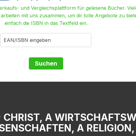
Verkaufs- und Vergleichsplattform für gelesene Bücher. Viel
r arbeiten mit uns zusammen, um dir tolle Angebote zu biet
einfach die ISBN in das Textfeld ein.
; CHRIST, A WIRTSCHAFTS
SENSCHAFTEN, A RELIGION,