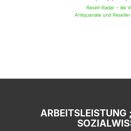
Resell-Radar – die 
Antiquariate und Reselle
ARBEITSLEISTUNG 
SOZIALWIS