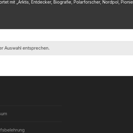
et mit „Arktis, Entdecker, Biografie, Polarforscher, Nordpol, Pionier
rer Auswahl entsprechen.
sum
fsbelehrung