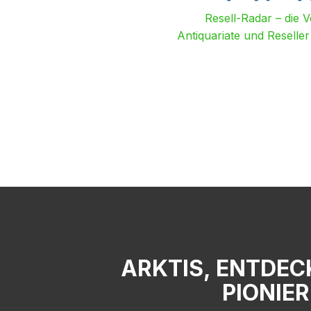
Resell-Radar – die 
Antiquariate und Reselle
ARKTIS, ENTDEC
PIONIER