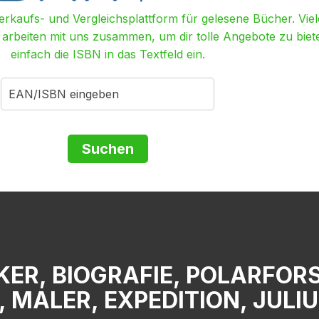
Verkaufs- und Vergleichsplattform für gelesene Bücher. Viel
r arbeiten mit uns zusammen, um dir tolle Angebote zu biet
einfach die ISBN in das Textfeld ein.
KER, BIOGRAFIE, POLARFOR
, MALER, EXPEDITION, JULI