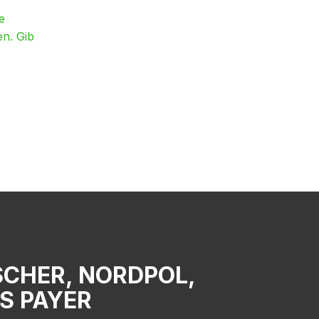
e
en. Gib
SCHER, NORDPOL,
US PAYER