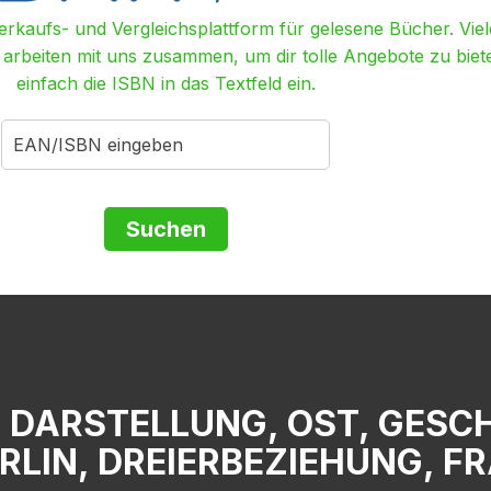
Verkaufs- und Vergleichsplattform für gelesene Bücher. Viel
r arbeiten mit uns zusammen, um dir tolle Angebote zu biet
einfach die ISBN in das Textfeld ein.
 DARSTELLUNG, OST, GESCH
RLIN, DREIERBEZIEHUNG, F