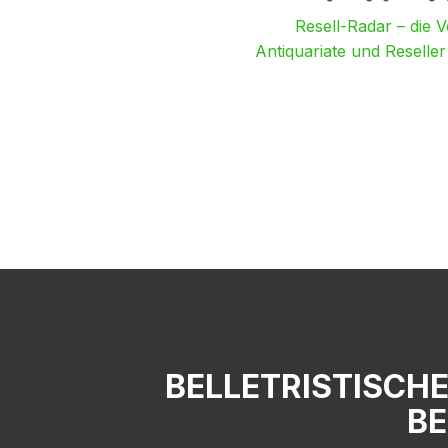
Resell-Radar – die 
Antiquariate und Reselle
BELLETRISTISCHE
BE