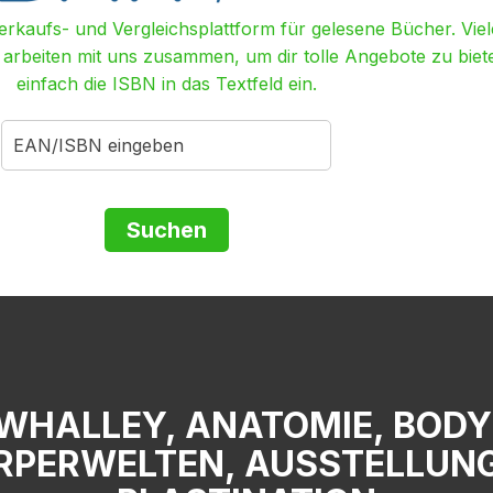
Verkaufs- und Vergleichsplattform für gelesene Bücher. Viel
r arbeiten mit uns zusammen, um dir tolle Angebote zu biet
einfach die ISBN in das Textfeld ein.
 WHALLEY, ANATOMIE, BOD
RPERWELTEN, AUSSTELLUN