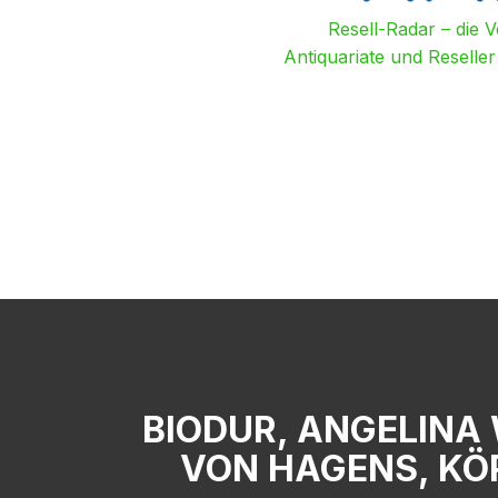
Resell-Radar – die 
Antiquariate und Reselle
BIODUR, ANGELINA
VON HAGENS, KÖ