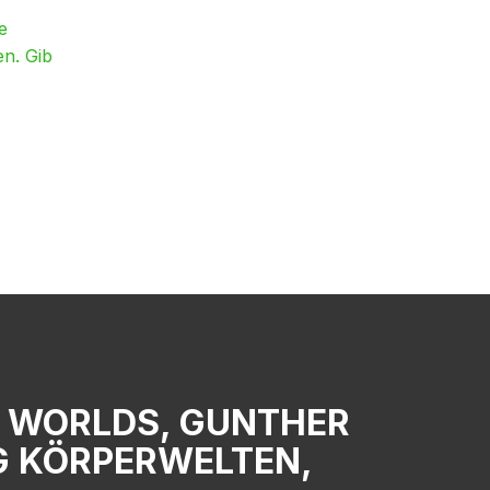
e
en. Gib
Y WORLDS, GUNTHER
G KÖRPERWELTEN,