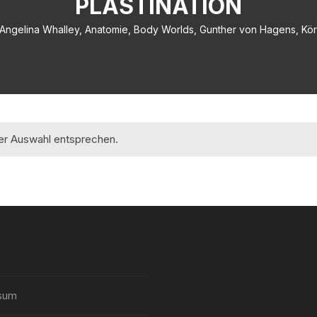
PLASTINATION
 Angelina Whalley, Anatomie, Body Worlds, Gunther von Hagens, Körp
rer Auswahl entsprechen.
sum