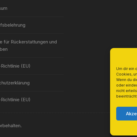
sum
fsbelehrung
nie für Rückerstattungen und
ben
Richtlinie (EU)
Um dir ein 
Cookies, u
Wenn du di
hutzerklärung
oder einde
nicht ertei
beeinträcht
Richtlinie (EU)
Akze
rbehalten.