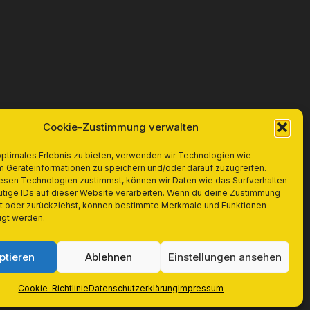
Cookie-Zustimmung verwalten
optimales Erlebnis zu bieten, verwenden wir Technologien wie
m Geräteinformationen zu speichern und/oder darauf zuzugreifen.
esen Technologien zustimmst, können wir Daten wie das Surfverhalten
utige IDs auf dieser Website verarbeiten. Wenn du deine Zustimmung
lst oder zurückziehst, können bestimmte Merkmale und Funktionen
igt werden.
ptieren
Ablehnen
Einstellungen ansehen
Cookie-Richtlinie
Datenschutzerklärung
Impressum