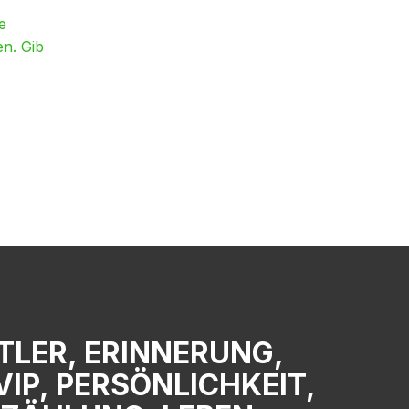
e
en. Gib
TLER, ERINNERUNG,
VIP, PERSÖNLICHKEIT,