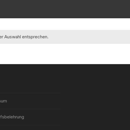
rer Auswahl entsprechen.
sum
fsbelehrung