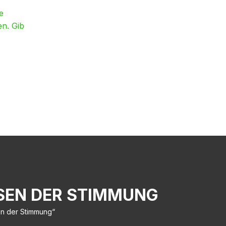
e
en. Gib
ESEN DER STIMMUNG
en der Stimmung“