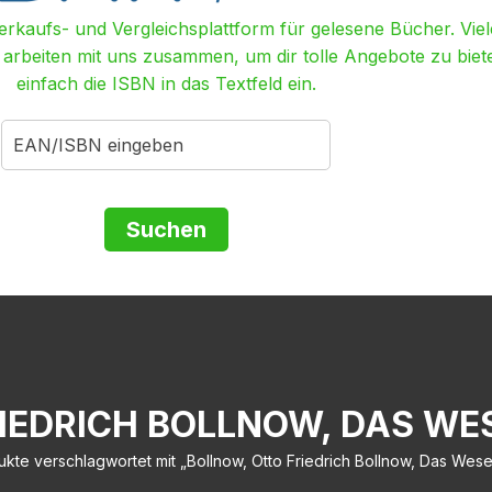
Verkaufs- und Vergleichsplattform für gelesene Bücher. Viel
r arbeiten mit uns zusammen, um dir tolle Angebote zu biet
einfach die ISBN in das Textfeld ein.
IEDRICH BOLLNOW, DAS W
ukte verschlagwortet mit „Bollnow, Otto Friedrich Bollnow, Das Wes