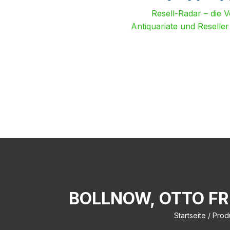
Resell-Radar – die 
Antiquariate und Reselle
BOLLNOW, OTTO FR
Startseite
/ Prod