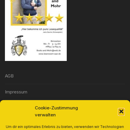
AGB
Impressum
Cookie-Zustimmung
Widerrufsbelehrung
verwalten
Richtlinie für Rückerstattungen und Rückgaben
Um dir ein optimales Erlebnis zu bieten, verwenden wir Technologien