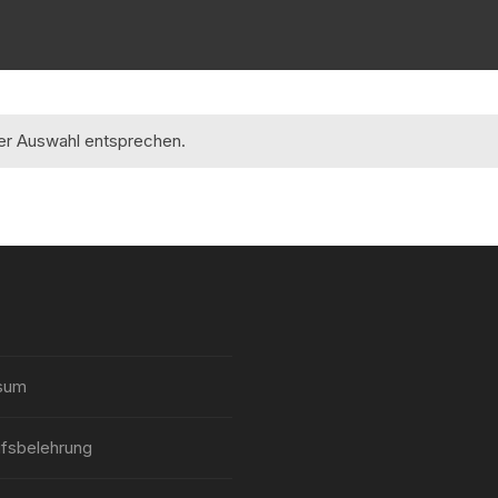
rer Auswahl entsprechen.
sum
fsbelehrung