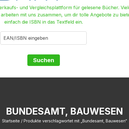
Verkaufs- und Vergleichsplattform für gelesene Bücher. Viel
r arbeiten mit uns zusammen, um dir tolle Angebote zu biet
einfach die ISBN in das Textfeld ein.
BUNDESAMT, BAUWESEN
Startseite
/ Produkte verschlagwortet mit „Bundesamt, Bauwesen“