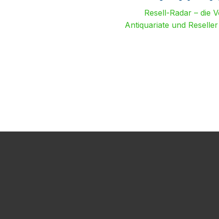
Resell-Radar – die 
Antiquariate und Reselle