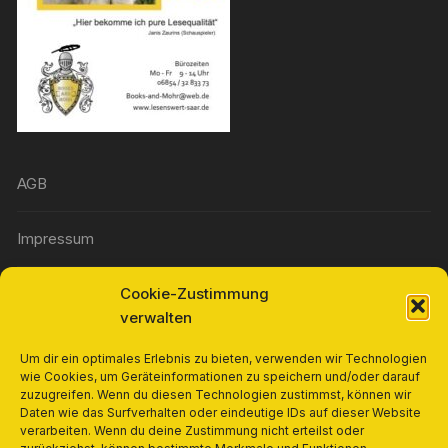
AGB
Impressum
Cookie-Zustimmung
Widerrufsbelehrung
verwalten
Richtlinie für Rückerstattungen und Rückgaben
Um dir ein optimales Erlebnis zu bieten, verwenden wir Technologien
wie Cookies, um Geräteinformationen zu speichern und/oder darauf
zuzugreifen. Wenn du diesen Technologien zustimmst, können wir
Cookie-Richtlinie (EU)
Daten wie das Surfverhalten oder eindeutige IDs auf dieser Website
verarbeiten. Wenn du deine Zustimmung nicht erteilst oder