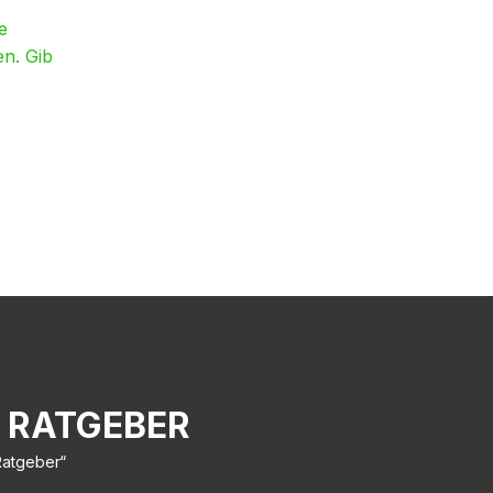
e
en. Gib
 RATGEBER
Ratgeber“