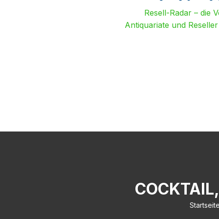
Resell-Radar – die 
Antiquariate und Reselle
COCKTAIL
Startseit