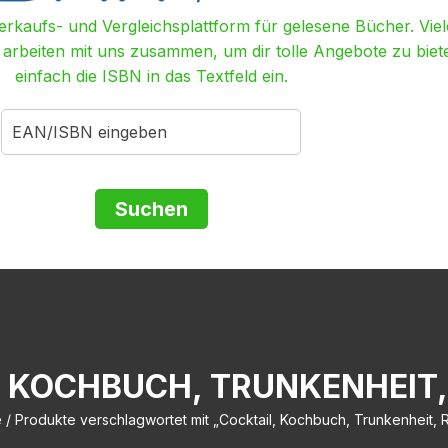
Verkaufs- und Vergleichsplattform für gelesene Bücher. Viel
r arbeiten mit uns zusammen, um dir tolle Angebote zu biet
einfach die ISBN in das Textfeld ein.
, KOCHBUCH, TRUNKENHEIT,
e
/ Produkte verschlagwortet mit „Cocktail, Kochbuch, Trunkenheit, 