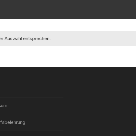
rer Auswahl entsprechen.
sum
fsbelehrung