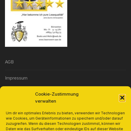
AGB
Impressum
Cookie-Zustimmung
Widerrufsbelehrung
verwalten
Richtlinie für Rückerstattungen und Rückgaben
Um dir ein optimales Erlebnis zu bieten, verwenden wir Technologien
wie Cookies, um Geräteinformationen zu speichern und/oder darauf
zuzugreifen. Wenn du diesen Technologien zustimmst, können wir
Cookie-Richtlinie (EU)
Daten wie das Surfverhalten oder eindeutige IDs auf dieser Website