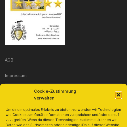
AGB
Impressum
Cookie-Zustimmung
Widerrufsbelehrung
verwalten
Richtlinie für Rückerstattungen und Rückgaben
Um dir ein optimales Erlebnis zu bieten, verwenden wir Technologien
wie Cookies, um Geräteinformationen zu speichern und/oder darauf
zuzugreifen. Wenn du diesen Technologien zustimmst, können wir
Cookie-Richtlinie (EU)
Daten wie das Surfverhalten oder eindeutige IDs auf dieser Website