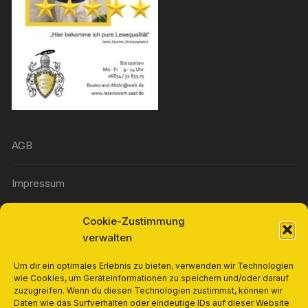
AGB
Impressum
Cookie-Zustimmung
Widerrufsbelehrung
verwalten
Richtlinie für Rückerstattungen und Rückgaben
Um dir ein optimales Erlebnis zu bieten, verwenden wir Technologien
wie Cookies, um Geräteinformationen zu speichern und/oder darauf
zuzugreifen. Wenn du diesen Technologien zustimmst, können wir
Cookie-Richtlinie (EU)
Daten wie das Surfverhalten oder eindeutige IDs auf dieser Website