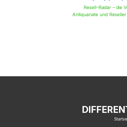
Resell-Radar – die 
Antiquariate und Reselle
DIFFERE
Startse