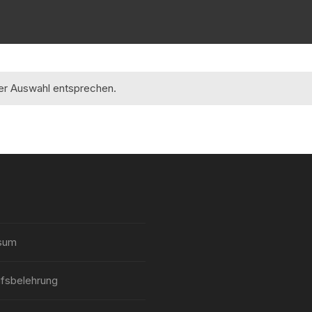
rer Auswahl entsprechen.
sum
fsbelehrung