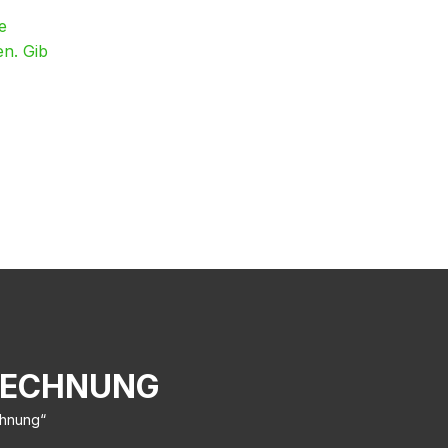
e
en. Gib
RECHNUNG
chnung“