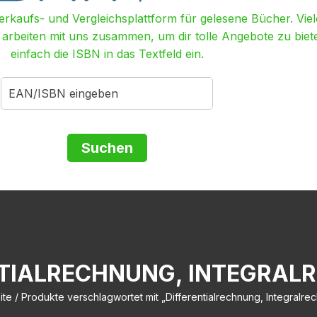
Verkaufs- und Vergleichsplattform für gelesene Bücher. Viel
r arbeiten mit uns zusammen, um dir tolle Angebote zu biet
einfach die ISBN in das Textfeld ein.
NTIALRECHNUNG, INTEGRAL
ite
/ Produkte verschlagwortet mit „Differentialrechnung, Integralre