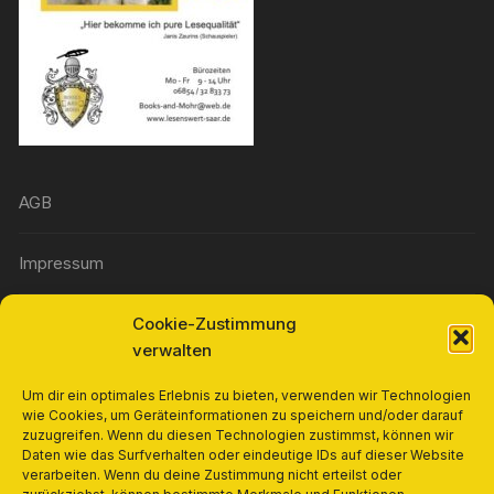
AGB
Impressum
Cookie-Zustimmung
Widerrufsbelehrung
verwalten
Richtlinie für Rückerstattungen und Rückgaben
Um dir ein optimales Erlebnis zu bieten, verwenden wir Technologien
wie Cookies, um Geräteinformationen zu speichern und/oder darauf
zuzugreifen. Wenn du diesen Technologien zustimmst, können wir
Cookie-Richtlinie (EU)
Daten wie das Surfverhalten oder eindeutige IDs auf dieser Website
verarbeiten. Wenn du deine Zustimmung nicht erteilst oder