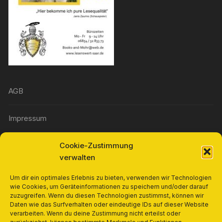
AGB
Impressum
Cookie-Zustimmung
Widerrufsbelehrung
verwalten
Richtlinie für Rückerstattungen und Rückgaben
Um dir ein optimales Erlebnis zu bieten, verwenden wir Technologien
wie Cookies, um Geräteinformationen zu speichern und/oder darauf
zuzugreifen. Wenn du diesen Technologien zustimmst, können wir
Cookie-Richtlinie (EU)
Daten wie das Surfverhalten oder eindeutige IDs auf dieser Website
verarbeiten. Wenn du deine Zustimmung nicht erteilst oder