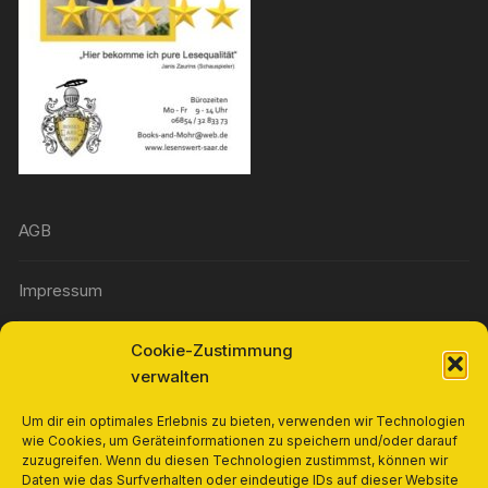
AGB
Impressum
Cookie-Zustimmung
Widerrufsbelehrung
verwalten
Richtlinie für Rückerstattungen und Rückgaben
Um dir ein optimales Erlebnis zu bieten, verwenden wir Technologien
wie Cookies, um Geräteinformationen zu speichern und/oder darauf
zuzugreifen. Wenn du diesen Technologien zustimmst, können wir
Cookie-Richtlinie (EU)
Daten wie das Surfverhalten oder eindeutige IDs auf dieser Website