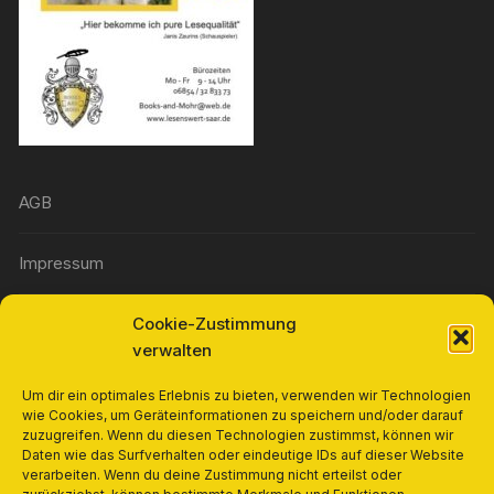
AGB
Impressum
Cookie-Zustimmung
Widerrufsbelehrung
verwalten
Richtlinie für Rückerstattungen und Rückgaben
Um dir ein optimales Erlebnis zu bieten, verwenden wir Technologien
wie Cookies, um Geräteinformationen zu speichern und/oder darauf
zuzugreifen. Wenn du diesen Technologien zustimmst, können wir
Cookie-Richtlinie (EU)
Daten wie das Surfverhalten oder eindeutige IDs auf dieser Website
verarbeiten. Wenn du deine Zustimmung nicht erteilst oder