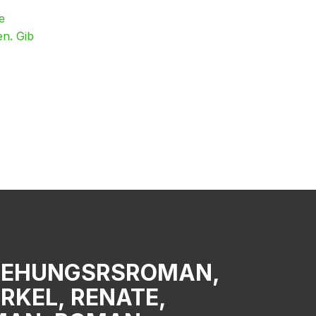
e
en. Gib
ZIEHUNGSRSROMAN,
RKEL, RENATE,