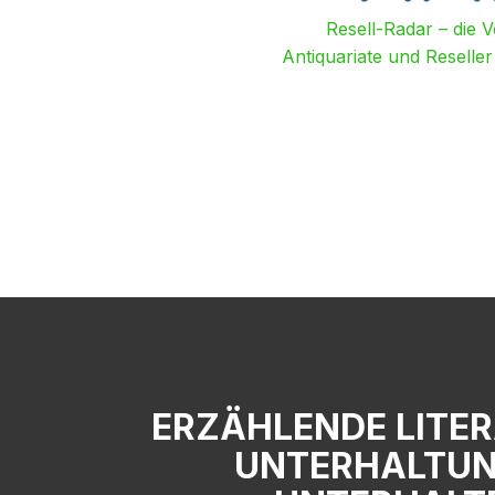
Resell-Radar – die 
Antiquariate und Reselle
ERZÄHLENDE LITE
UNTERHALTUNG