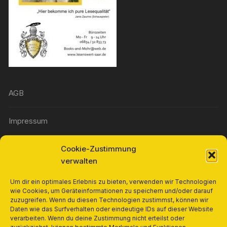
AGB
Impressum
Cookie-Zustimmung
Widerrufsbelehrung
verwalten
Richtlinie für Rückerstattungen und Rückgaben
Um dir ein optimales Erlebnis zu bieten, verwenden wir Technologien
wie Cookies, um Geräteinformationen zu speichern und/oder darauf
zuzugreifen. Wenn du diesen Technologien zustimmst, können wir
Cookie-Richtlinie (EU)
Daten wie das Surfverhalten oder eindeutige IDs auf dieser Website
verarbeiten. Wenn du deine Zustimmung nicht erteilst oder