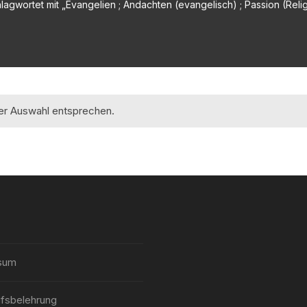
agwortet mit „Evangelien ; Andachten (evangelisch) ; Passion (Relig
rer Auswahl entsprechen.
sum
fsbelehrung