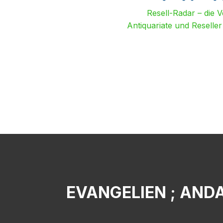
Resell-Radar – die 
Antiquariate und Reselle
EVANGELIEN ; ANDA