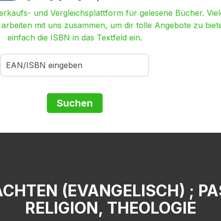
Verkaufs- und Vergleichsplattform für gelesene Bücher. Viel
r arbeiten mit uns zusammen, um dir tolle Angebote zu biet
einfach die ISBN in das Textfeld ein.
CHTEN (EVANGELISCH) ; PAS
RELIGION, THEOLOGIE