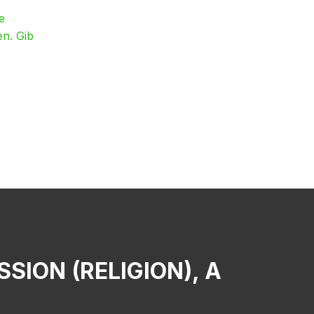
e
en. Gib
SION (RELIGION), A