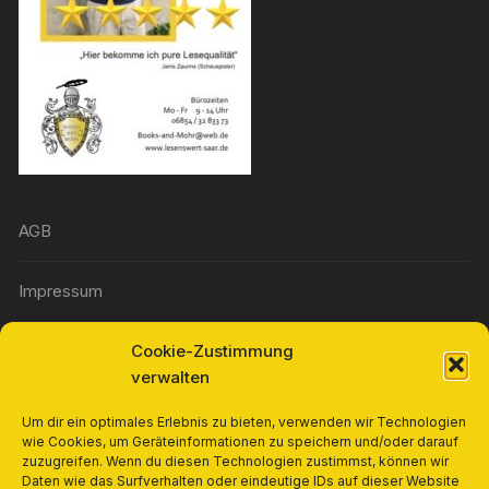
AGB
Impressum
Cookie-Zustimmung
Widerrufsbelehrung
verwalten
Richtlinie für Rückerstattungen und Rückgaben
Um dir ein optimales Erlebnis zu bieten, verwenden wir Technologien
wie Cookies, um Geräteinformationen zu speichern und/oder darauf
zuzugreifen. Wenn du diesen Technologien zustimmst, können wir
Cookie-Richtlinie (EU)
Daten wie das Surfverhalten oder eindeutige IDs auf dieser Website