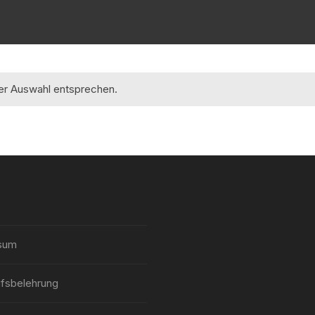
rer Auswahl entsprechen.
sum
fsbelehrung