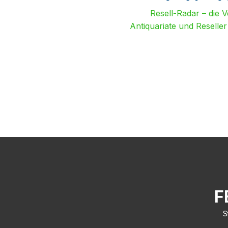
Resell-Radar – die 
Antiquariate und Reselle
F
S