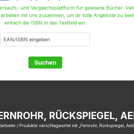
Verkaufs- und Vergleichsplattform für gelesene Bücher. Viel
r arbeiten mit uns zusammen, um dir tolle Angebote zu biet
einfach die ISBN in das Textfeld ein.
ERNROHR, RÜCKSPIEGEL, AE
tartseite
/ Produkte verschlagwortet mit „Fernrohr, Rückspiegel, Aeb