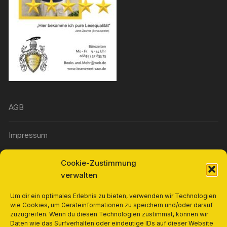
AGB
Impressum
Cookie-Zustimmung
Widerrufsbelehrung
verwalten
Richtlinie für Rückerstattungen und Rückgaben
Um dir ein optimales Erlebnis zu bieten, verwenden wir Technologien
wie Cookies, um Geräteinformationen zu speichern und/oder darauf
zuzugreifen. Wenn du diesen Technologien zustimmst, können wir
Cookie-Richtlinie (EU)
Daten wie das Surfverhalten oder eindeutige IDs auf dieser Website