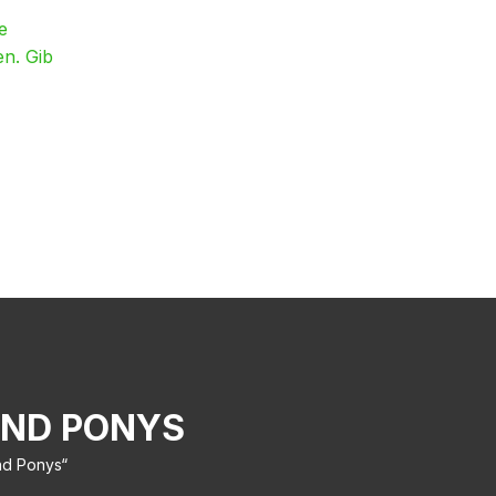
e
en. Gib
UND PONYS
nd Ponys“