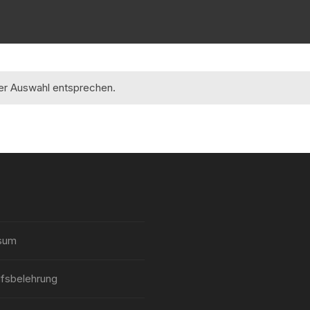
rer Auswahl entsprechen.
sum
fsbelehrung