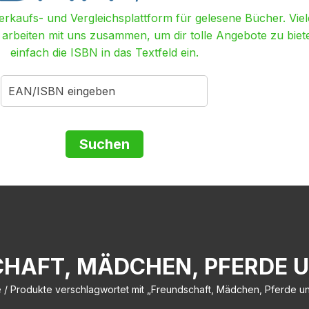
Verkaufs- und Vergleichsplattform für gelesene Bücher. Viel
r arbeiten mit uns zusammen, um dir tolle Angebote zu biet
einfach die ISBN in das Textfeld ein.
HAFT, MÄDCHEN, PFERDE 
e
/ Produkte verschlagwortet mit „Freundschaft, Mädchen, Pferde u