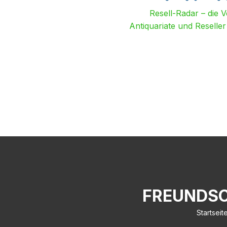
Resell-Radar – die 
Antiquariate und Reselle
FREUNDSC
Startseit