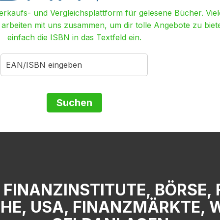
Verkaufs- und Vergleichsplattform für gelesene Bücher. Viel
r arbeiten mit uns zusammen, um dir tolle Angebote zu biet
einfach die ISBN in das Textfeld ein.
, FINANZINSTITUTE, BÖRSE,
E, USA, FINANZMÄRKTE, 