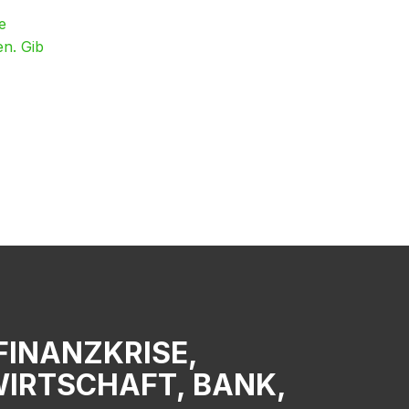
e
en. Gib
 FINANZKRISE,
WIRTSCHAFT, BANK,