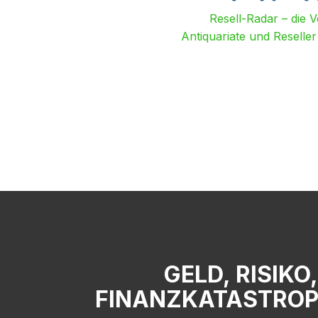
Resell-Radar – die 
Antiquariate und Reselle
GELD, RISIKO
FINANZKATASTROPH