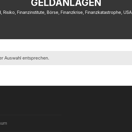
GELDANLAGEN
, Risiko, Finanzinstitute, Börse, Finanzkrise, Finanzkatastrophe, US
rer Auswahl entsprechen.
sum