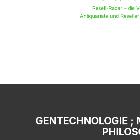
Resell-Radar – die 
Antiquariate und Reselle
GENTECHNOLOGIE ; 
PHILOS