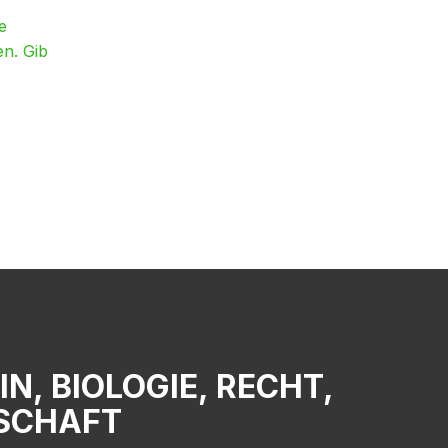
e
en. Gib
, BIOLOGIE, RECHT,
LSCHAFT