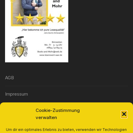
AGB
Impressum
Cookie-Zustimmung
Widerrufsbelehrung
verwalten
Richtlinie für Rückerstattungen und Rückgaben
Um dir ein optimales Erlebnis zu bieten, verwenden wir Technologien