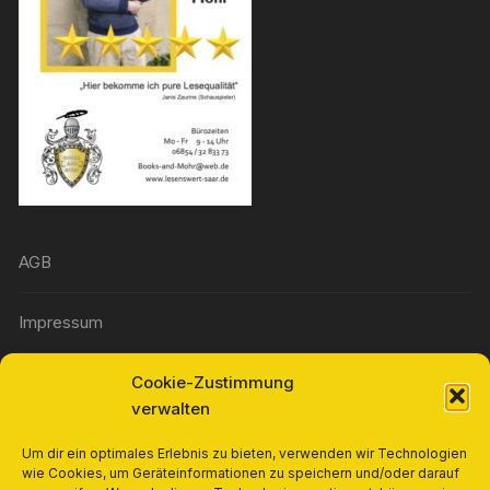
AGB
Impressum
Cookie-Zustimmung
Widerrufsbelehrung
verwalten
Richtlinie für Rückerstattungen und Rückgaben
Um dir ein optimales Erlebnis zu bieten, verwenden wir Technologien
wie Cookies, um Geräteinformationen zu speichern und/oder darauf