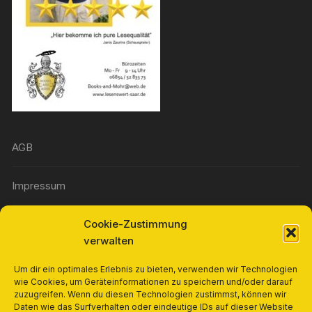
AGB
Impressum
Cookie-Zustimmung
Widerrufsbelehrung
verwalten
Richtlinie für Rückerstattungen und Rückgaben
Um dir ein optimales Erlebnis zu bieten, verwenden wir Technologien
wie Cookies, um Geräteinformationen zu speichern und/oder darauf
zuzugreifen. Wenn du diesen Technologien zustimmst, können wir
Cookie-Richtlinie (EU)
Daten wie das Surfverhalten oder eindeutige IDs auf dieser Website