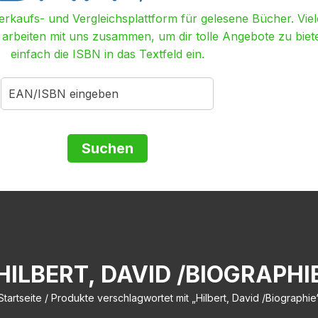
Verkaufs- und Vergleichsplattform für gelesene Bücher. Viel
r arbeiten mit uns zusammen, um dir tolle Angebote zu biet
einfach die ISBN in das Textfeld ein.
HILBERT, DAVID /BIOGRAPHI
Startseite
/ Produkte verschlagwortet mit „Hilbert, David /Biographie