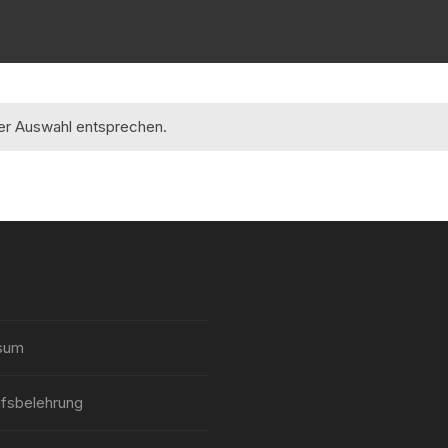
rer Auswahl entsprechen.
sum
fsbelehrung