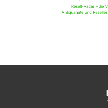
Resell-Radar – die 
Antiquariate und Reselle