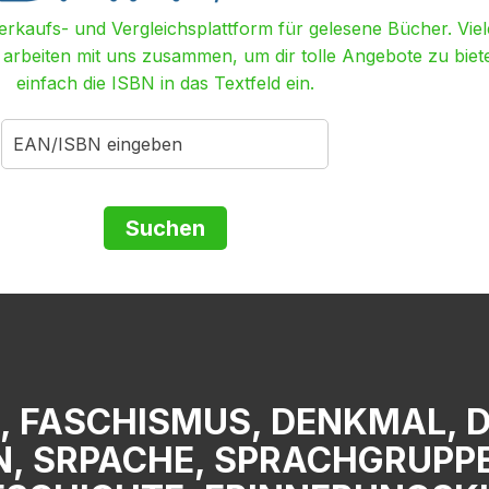
Verkaufs- und Vergleichsplattform für gelesene Bücher. Viel
r arbeiten mit uns zusammen, um dir tolle Angebote zu biet
einfach die ISBN in das Textfeld ein.
P, FASCHISMUS, DENKMAL, 
, SRPACHE, SPRACHGRUPPE