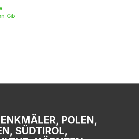
e
en. Gib
DENKMÄLER, POLEN,
N, SÜDTIROL,