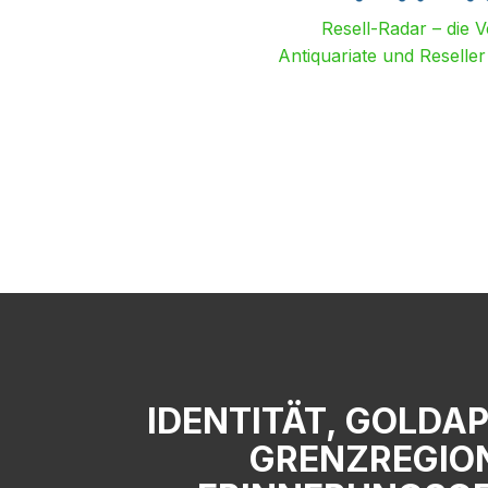
Resell-Radar – die 
Antiquariate und Reselle
IDENTITÄT, GOLDA
GRENZREGION