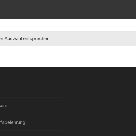
rer Auswahl entsprechen.
sum
fsbelehrung