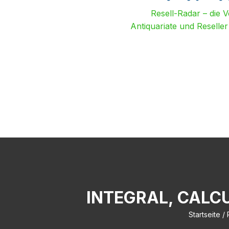
Resell-Radar – die 
Antiquariate und Reselle
INTEGRAL, CALC
Startseite
/ 