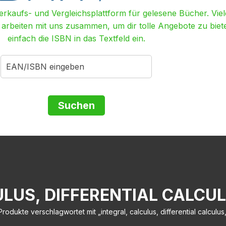
Verkaufs- und Vergleichsplattform für gelesene Bücher. Viel
r arbeiten mit uns zusammen, um dir tolle Angebote zu biet
einfach die ISBN in das Textfeld ein.
ULUS, DIFFERENTIAL CALCUL
Produkte verschlagwortet mit „integral, calculus, differential calculus,