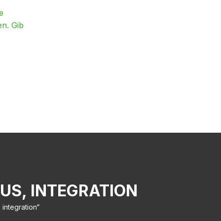
e
en. Gib
US, INTEGRATION
 integration“