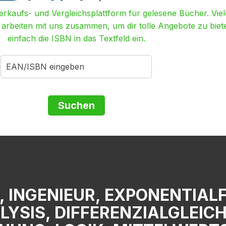
Verkaufs- und Vergleichsplattform für gelesene Bücher. Viel
r arbeiten mit uns zusammen, um dir tolle Angebote zu biet
einfach die ISBN in das Textfeld ein.
 INGENIEUR, EXPONENTIAL
LYSIS, DIFFERENZIALGLEICH