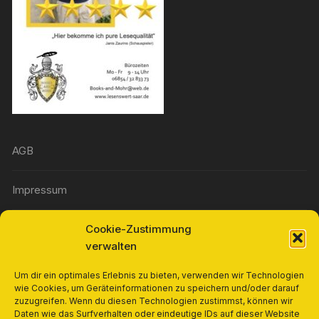
AGB
Impressum
Cookie-Zustimmung
Widerrufsbelehrung
verwalten
Richtlinie für Rückerstattungen und Rückgaben
Um dir ein optimales Erlebnis zu bieten, verwenden wir Technologien
wie Cookies, um Geräteinformationen zu speichern und/oder darauf
zuzugreifen. Wenn du diesen Technologien zustimmst, können wir
Cookie-Richtlinie (EU)
Daten wie das Surfverhalten oder eindeutige IDs auf dieser Website