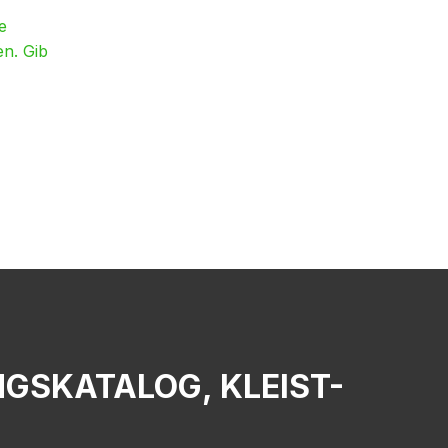
e
en. Gib
NGSKATALOG, KLEIST-