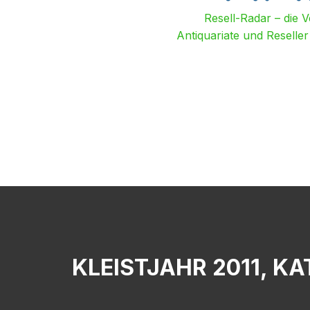
Resell-Radar – die 
Antiquariate und Reselle
KLEISTJAHR 2011, K