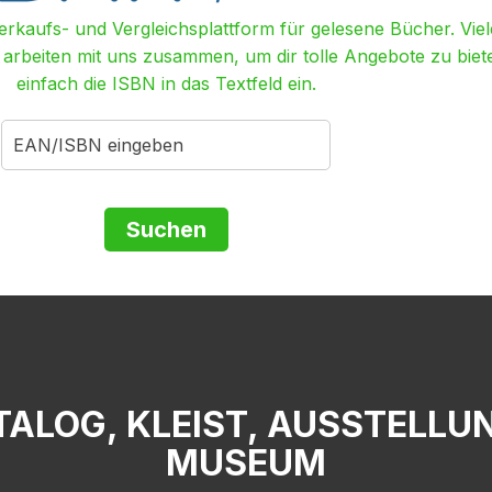
Verkaufs- und Vergleichsplattform für gelesene Bücher. Viel
r arbeiten mit uns zusammen, um dir tolle Angebote zu biet
einfach die ISBN in das Textfeld ein.
ATALOG, KLEIST, AUSSTELLU
MUSEUM