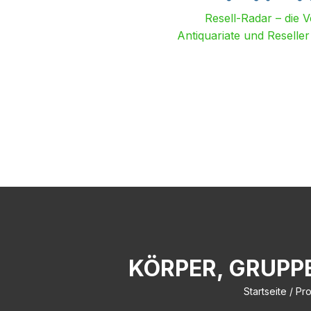
Resell-Radar – die 
Antiquariate und Reselle
KÖRPER, GRUPPE
Startseite
/ Pro