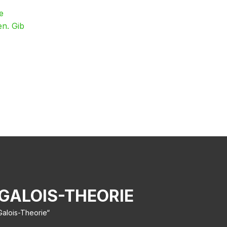
e
en. Gib
 GALOIS-THEORIE
Galois-Theorie“