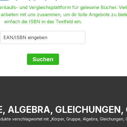
Verkaufs- und Vergleichsplattform für gelesene Bücher. Viel
r arbeiten mit uns zusammen, um dir tolle Angebote zu biet
einfach die ISBN in das Textfeld ein.
, ALGEBRA, GLEICHUNGEN,
dukte verschlagwortet mit „Körper, Gruppe, Algebra, Gleichungen, 