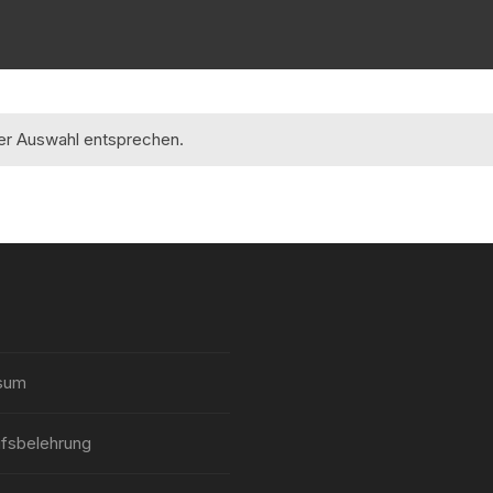
rer Auswahl entsprechen.
sum
fsbelehrung