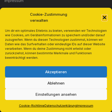
Impressum
Cookie-Zustimmung
Widerrufsbelehrung
verwalten
Richtlinie für Rückerstattungen und Rückgaben
Um dir ein optimales Erlebnis zu bieten, verwenden wir Technologien
wie Cookies, um Geräteinformationen zu speichern und/oder darauf
zuzugreifen. Wenn du diesen Technologien zustimmst, können wir
Cookie-Richtlinie (EU)
Daten wie das Surfverhalten oder eindeutige IDs auf dieser Website
verarbeiten. Wenn du deine Zustimmung nicht erteilst oder
zurückziehst, können bestimmte Merkmale und Funktionen
Datenschutzerklärung
beeinträchtigt werden.
Cookie-Richtlinie (EU)
Akzeptieren
Ablehnen
Einstellungen ansehen
Copyright © 2026, Books and Mohr. Alle Rechte
vorbehalten.
Cookie-Richtlinie
Datenschutzerklärung
Impressum