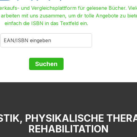
Verkaufs- und Vergleichsplattform für gelesene Bücher. Viel
r arbeiten mit uns zusammen, um dir tolle Angebote zu biet
einfach die ISBN in das Textfeld ein.
IK, PHYSIKALISCHE THERAP
REHABILITATION