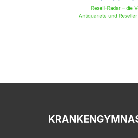
Resell-Radar – die 
Antiquariate und Reselle
KRANKENGYMNAST