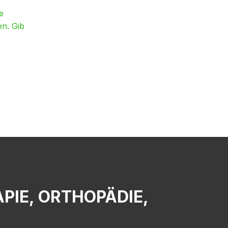
e
en. Gib
IE, ORTHOPÄDIE,