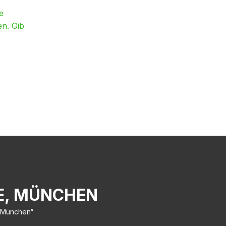
e
en. Gib
E, MÜNCHEN
, München“