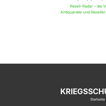
Resell-Radar – die 
Antiquariate und Reselle
KRIEGSSCH
Startseite