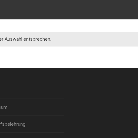
rer Auswahl entsprechen.
sum
fsbelehrung