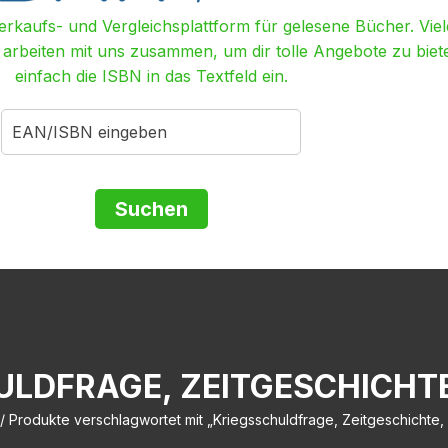
Verkaufs- und Vergleichsplattform für gelesene Bücher. Viel
r arbeiten mit uns zusammen, um dir tolle Angebote zu biet
einfach die ISBN in das Textfeld ein.
ULDFRAGE, ZEITGESCHICHT
/ Produkte verschlagwortet mit „Kriegsschuldfrage, Zeitgeschichte