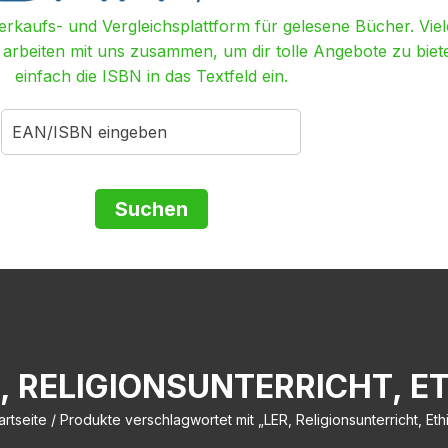
Verkaufs- und Vergleichsplattform für gelesene Bücher. Viel
r arbeiten mit uns zusammen, um dir tolle Angebote zu biet
einfach die ISBN in das Textfeld ein.
, RELIGIONSUNTERRICHT, E
artseite
/ Produkte verschlagwortet mit „LER, Religionsunterricht, Eth