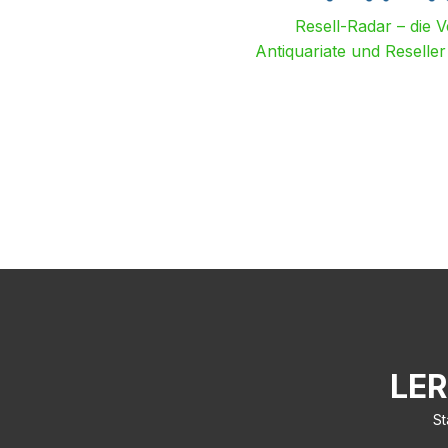
Resell-Radar – die 
Antiquariate und Reselle
LER
St