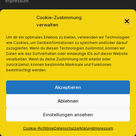
Impressum
Cookie-Zustimmung
Widerrufsbelehrung
verwalten
Richtlinie für Rückerstattungen und Rückgaben
Um dir ein optimales Erlebnis zu bieten, verwenden wir Technologien
wie Cookies, um Geräteinformationen zu speichern und/oder darauf
zuzugreifen. Wenn du diesen Technologien zustimmst, können wir
Cookie-Richtlinie (EU)
Daten wie das Surfverhalten oder eindeutige IDs auf dieser Website
verarbeiten. Wenn du deine Zustimmung nicht erteilst oder
zurückziehst, können bestimmte Merkmale und Funktionen
Datenschutzerklärung
beeinträchtigt werden.
Cookie-Richtlinie (EU)
Akzeptieren
Ablehnen
Einstellungen ansehen
Copyright © 2026, Books and Mohr. Alle Rechte
vorbehalten.
Cookie-Richtlinie
Datenschutzerklärung
Impressum