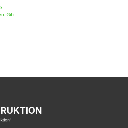
e
en. Gib
TRUKTION
ktion“