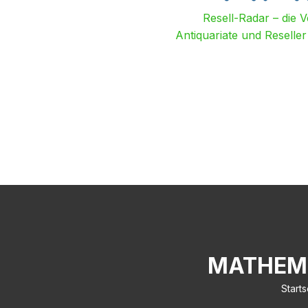
Resell-Radar – die 
Antiquariate und Reselle
MATHEMA
Starts