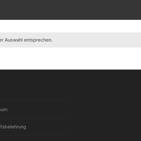
rer Auswahl entsprechen.
sum
fsbelehrung