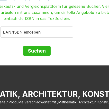
Verkaufs- und Vergleichsplattform für gelesene Bücher. Viel
r arbeiten mit uns zusammen, um dir tolle Angebote zu biet
einfach die ISBN in das Textfeld ein.
TIK, ARCHITEKTUR, KONS
eite
/ Produkte verschlagwortet mit „Mathematik, Architektur, Konstru