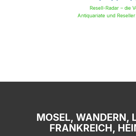
Resell-Radar – die 
Antiquariate und Reselle
MOSEL, WANDERN, 
FRANKREICH, HE