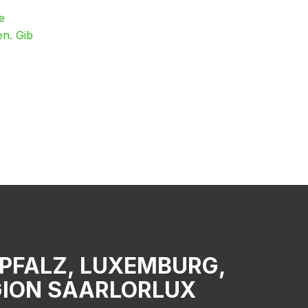
e
en. Gib
PFALZ, LUXEMBURG,
ION SAARLORLUX