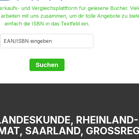
Verkaufs- und Vergleichsplattform für gelesene Bücher. Viel
r arbeiten mit uns zusammen, um dir tolle Angebote zu biet
einfach die ISBN in das Textfeld ein.
LANDESKUNDE, RHEINLAND-
IMAT, SAARLAND, GROSSREG