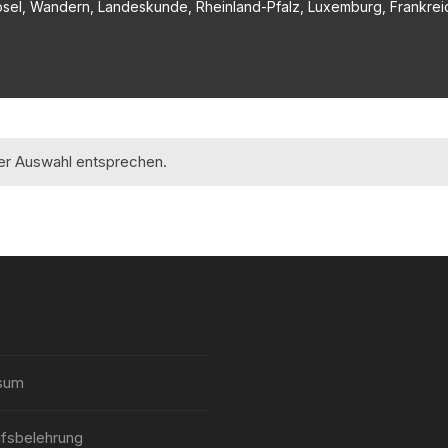
osel, Wandern, Landeskunde, Rheinland-Pfalz, Luxemburg, Frankreic
rer Auswahl entsprechen.
sum
fsbelehrung