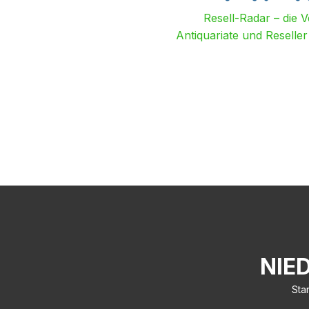
Resell-Radar – die 
Antiquariate und Reselle
NIE
Star