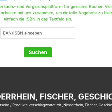
Verkaufs- und Vergleichsplattform für gelesene Bücher. Viel
r arbeiten mit uns zusammen, um dir tolle Angebote zu biet
einfach die ISBN in das Textfeld ein.
DERRHEIN, FISCHER, GESCHI
tseite
/ Produkte verschlagwortet mit „Niederrhein, Fischer, Geschic