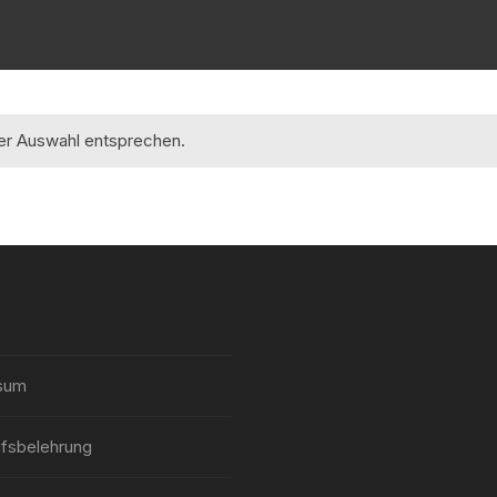
rer Auswahl entsprechen.
sum
fsbelehrung