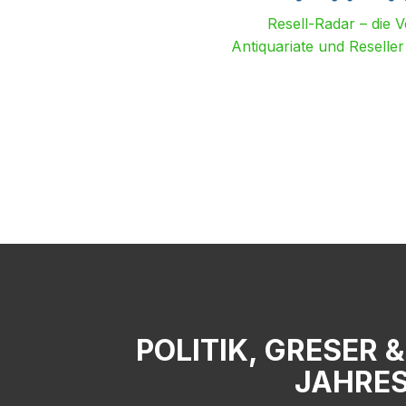
Resell-Radar – die 
Antiquariate und Reselle
POLITIK, GRESER 
JAHRES