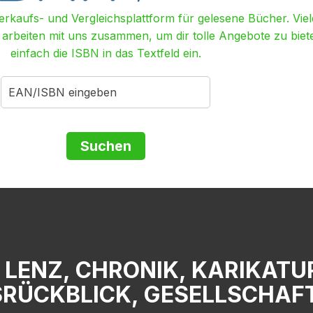
Verkaufs- und Vergleichsplattform für gelesene Bücher. Viel
r arbeiten mit uns zusammen, um dir tolle Angebote zu biet
einfach die ISBN in das Textfeld ein.
& LENZ, CHRONIK, KARIKAT
RÜCKBLICK, GESELLSCHAFT,