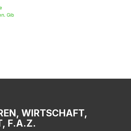
e
en. Gib
UREN, WIRTSCHAFT,
 F.A.Z.