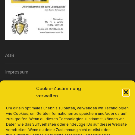
AGB
Impressum
Cookie-Zustimmung
Widerrufsbelehrung
verwalten
Richtlinie für Rückerstattungen und Rückgaben
Um dir ein optimales Erlebnis zu bieten, verwenden wir Technologien
wie Cookies, um Geräteinformationen zu speichern und/oder darauf
zuzugreifen. Wenn du diesen Technologien zustimmst, können wir
Cookie-Richtlinie (EU)
Daten wie das Surfverhalten oder eindeutige IDs auf dieser Website
verarbeiten. Wenn du deine Zustimmung nicht erteilst oder